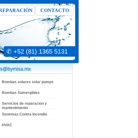
REPARACIÓN
CONTACTO
✆ +52 (81) 1365 5131
as@bymisa.mx
Bombas solares solar pumps
Bombas Sumergibles
Servicios de reparacion y
mantenimiento
Sistemas Contra Incendio
HVAC