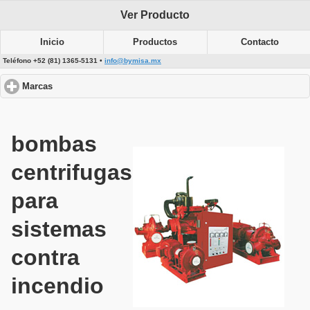
Ver Producto
Inicio
Productos
Contacto
Teléfono +52 (81) 1365-5131 •
info@bymisa.mx
Marcas
click to expand contents
bombas
centrifugas
para
sistemas
contra
incendio