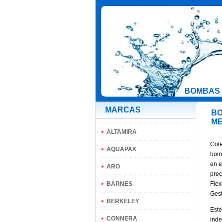
BOMBAS 
MARCAS
BO
ME
ALTAMIRA
Cole
AQUAPAK
bomb
en e
ARO
prec
BARNES
Flex
Gest
BERKELEY
Este
CONNERA
inde