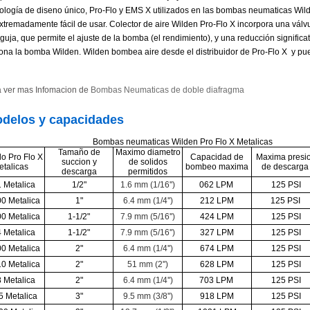
ología de diseno único, Pro-Flo y EMS X utilizados en las bombas neumaticas Wil
xtremadamente fácil de usar. Colector de aire Wilden Pro-Flo X incorpora una válv
guja, que permite el ajuste de la bomba (el rendimiento), y una reducción signifi
ona la bomba Wilden. Wilden bombea aire desde el distribuidor de Pro-Flo X y pu
 ver mas Infomacion de
Bombas Neumaticas de doble diafragma
delos y capacidades
Bombas neumaticas Wilden Pro Flo X Metalicas
Tamaño de
Maximo diametro
o Pro Flo X
Capacidad de
Maxima presi
succion y
de solidos
etalicas
bombeo maxima
de descarg
descarga
permitidos
 Metalica
1/2"
1.6 mm (1/16'')
062 LPM
125 PSI
0 Metalica
1"
6.4 mm (1/4'')
212 LPM
125 PSI
0 Metalica
1-1/2"
7.9 mm (5/16'')
424 LPM
125 PSI
 Metalica
1-1/2"
7.9 mm (5/16'')
327 LPM
125 PSI
0 Metalica
2"
6.4 mm (1/4'')
674 LPM
125 PSI
0 Metalica
2"
51 mm (2'')
628 LPM
125 PSI
 Metalica
2"
6.4 mm (1/4'')
703 LPM
125 PSI
 Metalica
3"
9.5 mm (3/8'')
918 LPM
125 PSI