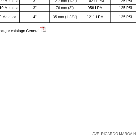
0 Metalica
3"
12.7 mm (1/2'')
1021 LPM
125 PSI
0 Metalica
3"
76 mm (3'')
958 LPM
125 PSI
 Metalica
4"
35 mm (1-3/8'')
1211 LPM
125 PSI
cargar catalogo General
AVE. RICARDO MARGAIN 5