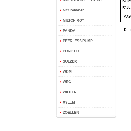
MARATHON ELECTRIC
PX150
PX151
McCrometer
PX20
MILTON ROY
Des
PANDA
PEERLESS PUMP
PURIKOR
SULZER
WDM
WEG
WILDEN
XYLEM
ZOELLER