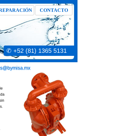
REPARACIÓN
CONTACTO
✆ +52 (81) 1365 5131
as@bymisa.mx
de
ada
sin
s.
,