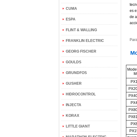
tecn
CUMA
es e
de a
ESPA
acci
FLINT & WALLING
Para
FRANKLIN ELECTRIC
GEORG FISCHER
Mo
GOULDS
Model
GRUNDFOS
M
PX1
GUSHER
PX20
HIDROCONTROL
PX40
PX4
INJECTA
PX80
KORAX
PX81
PX8
LITTLE GIANT
PX15