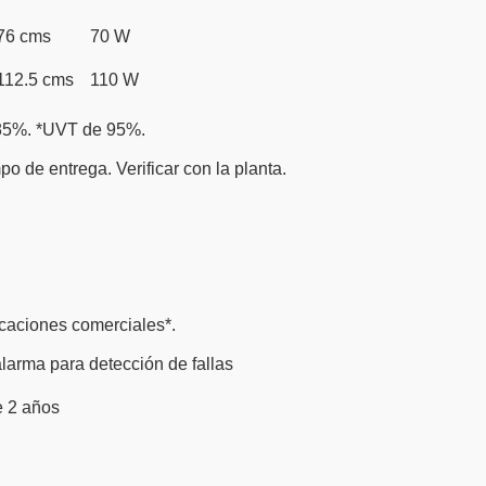
76 cms
70 W
112.5 cms
110 W
l 85%. *UVT de 95%.
 de entrega. Verificar con la planta.
aciones comerciales*.
larma para detección de fallas
e 2 años