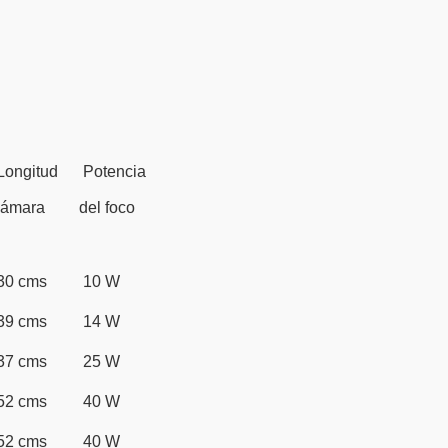
Longitud
Potencia
cámara
del foco
30 cms
10 W
39 cms
14 W
37 cms
25 W
52 cms
40 W
52 cms
40 W