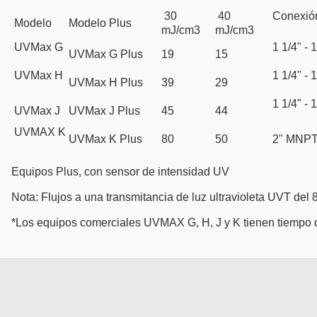
30
40
Conexió
Modelo
Modelo Plus
mJ/cm3
mJ/cm3
UVMax G
1 1/4" - 1
UVMax G Plus
19
15
UVMax H
1 1/4" - 1
UVMax H Plus
39
29
1 1/4" - 1
UVMax J
UVMax J Plus
45
44
UVMAX K
UVMax K Plus
80
50
2" MNP
Equipos Plus, con sensor de intensidad UV
Nota: Flujos a una transmitancia de luz ultravioleta UVT del
*Los equipos comerciales UVMAX G, H, J y K tienen tiempo de