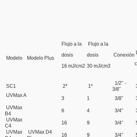
Flujo a la
Flujo a la
dosis
dosis
Conexión
Modelo
Modelo Plus
16 mJ/cm2
30 mJ/cm3
1/2" -
SC1
2*
1*
3/8"
UVMax A
3
1
3/8"
UVMax
6
4
3/4"
B4
UVMax
16
9
3/4"
C4
UVMax
UVMax D4
16
9
3/4"