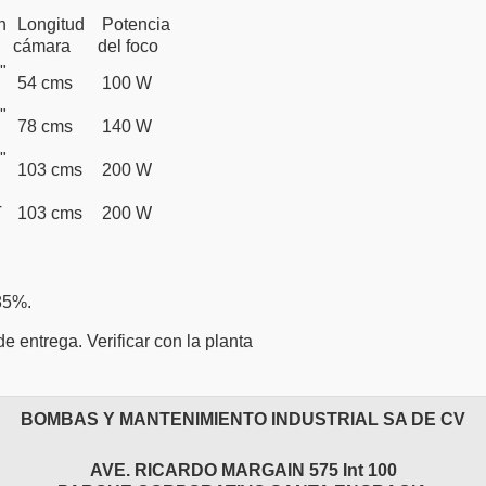
n
Longitud
Potencia
cámara
del foco
"
54 cms
100 W
"
78 cms
140 W
"
103 cms
200 W
T
103 cms
200 W
 85%.
 entrega. Verificar con la planta
BOMBAS Y MANTENIMIENTO INDUSTRIAL SA DE CV
AVE. RICARDO MARGAIN 575 Int 100