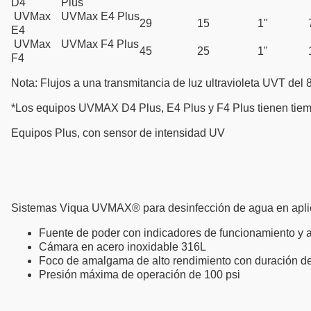
D4
Plus
UVMax
UVMax E4 Plus
29
15
1"
E4
UVMax
UVMax F4 Plus
45
25
1"
F4
Nota: Flujos a una transmitancia de luz ultravioleta UVT de
*Los equipos UVMAX D4 Plus, E4 Plus y F4 Plus tienen tiempo
Equipos Plus, con sensor de intensidad UV
Sistemas Viqua UVMAX® para desinfección de agua en aplic
Fuente de poder con indicadores de funcionamiento y a
Cámara en acero inoxidable 316L
Foco de amalgama de alto rendimiento con duración d
Presión máxima de operación de 100 psi