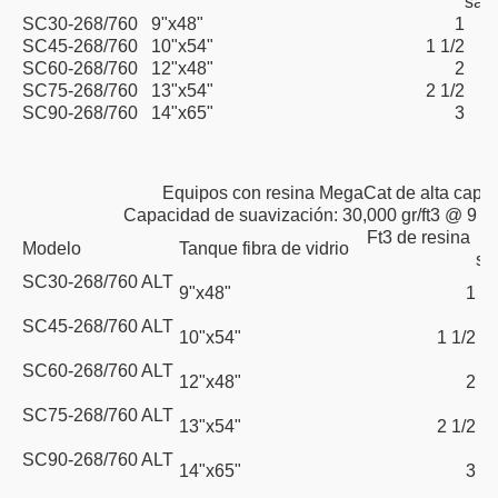
sal
SC30-268/760
9"x48"
1
SC45-268/760
10"x54"
1 1/2
SC60-268/760
12"x48"
2
SC75-268/760
13"x54"
2 1/2
SC90-268/760
14"x65"
3
Equipos con resina MegaCat de alta capa
Capacidad de suavización: 30,000 gr/ft3 @ 9 lbs
Ft3 de resina
Ca
Modelo
Tanque fibra de vidrio
sa
SC30-268/760 ALT
9"x48"
1
SC45-268/760 ALT
10"x54"
1 1/2
SC60-268/760 ALT
12"x48"
2
SC75-268/760 ALT
13"x54"
2 1/2
SC90-268/760 ALT
14"x65"
3