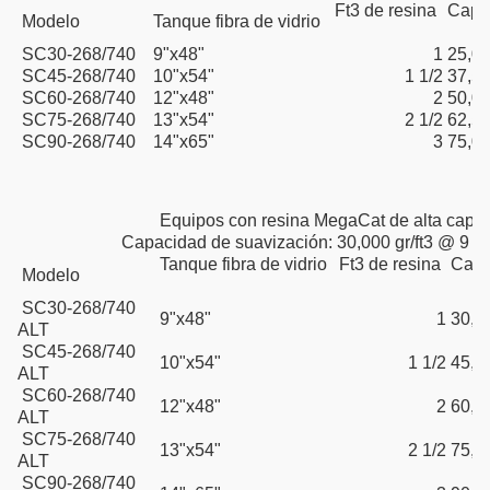
Ft3 de resina
Capac
Modelo
Tanque fibra de vidrio
SC30-268/740
9"x48"
1
25,0
SC45-268/740
10"x54"
1 1/2
37,5
SC60-268/740
12"x48"
2
50,0
SC75-268/740
13"x54"
2 1/2
62,5
SC90-268/740
14"x65"
3
75,0
Equipos con resina MegaCat de alta capa
Capacidad de suavización: 30,000 gr/ft3 @ 9 lbs
Tanque fibra de vidrio
Ft3 de resina
Capac
Modelo
SC30-268/740
9"x48"
1
30,
ALT
SC45-268/740
10"x54"
1 1/2
45,
ALT
SC60-268/740
12"x48"
2
60,
ALT
SC75-268/740
13"x54"
2 1/2
75,
ALT
SC90-268/740