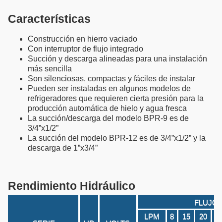
Características
Construcción en hierro vaciado
Con interruptor de flujo integrado
Succión y descarga alineadas para una instalación
más sencilla
Son silenciosas, compactas y fáciles de instalar
Pueden ser instaladas en algunos modelos de
refrigeradores que requieren cierta presión para la
producción automática de hielo y agua fresca
La succión/descarga del modelo BPR-9 es de
3/4”x1/2”
La succión del modelo BPR-12 es de 3/4”x1/2” y la
descarga de 1”x3/4”
Rendimiento Hidráulico
FLUJO 
LPM
8
15
20
3