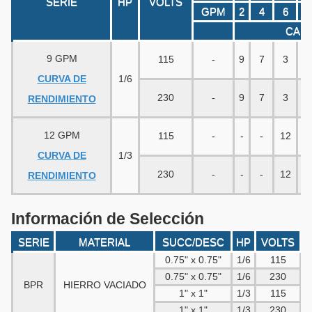
SERIE
HP
VOLTS
GPM
2
4
6
8
CAR
9 GPM
115
-
9
7
3
-
CURVA DE
1/6
230
-
9
7
3
-
RENDIMIENTO
12 GPM
115
-
-
-
12
1
CURVA DE
1/3
230
-
-
-
12
1
RENDIMIENTO
Información de Selección
SERIE
MATERIAL
SUCC/DESC
HP
VOLTS
0.75" x 0.75"
1/6
115
0.75" x 0.75"
1/6
230
BPR
HIERRO VACIADO
1" x 1"
1/3
115
1" x 1"
1/3
230