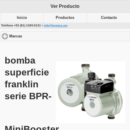
Ver Producto
Inicio
Productos
Contacto
Teléfono +52 (81) 1365-5131 •
info@bymisa.mx
Marcas
click to expand contents
bomba
superficie
franklin
serie BPR-
MiniBooster