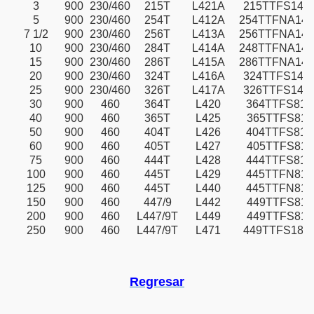
3
900
230/460
215T
L421A
215TTFS141
5
900
230/460
254T
L412A
254TTFNA141
7 1/2
900
230/460
256T
L413A
256TTFNA141
10
900
230/460
284T
L414A
248TTFNA141
15
900
230/460
286T
L415A
286TTFNA141
20
900
230/460
324T
L416A
324TTFS141
25
900
230/460
326T
L417A
326TTFS141
30
900
460
364T
L420
364TTFS810
40
900
460
365T
L425
365TTFS811
50
900
460
404T
L426
404TTFS810
60
900
460
405T
L427
405TTFS811
75
900
460
444T
L428
444TTFS810
100
900
460
445T
L429
445TTFN811
125
900
460
445T
L440
445TTFN810
150
900
460
447/9
L442
449TTFS811
200
900
460
L447/9T
L449
449TTFS811
250
900
460
L447/9T
L471
449TTFS181
Regresar