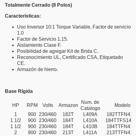
Totalmente Cerrado (8 Polos)
Características:
Uso Inversor 10:1 Torque Variable, Factor de servicio
1.0
Factor de Servicio 1.15.
Aislamiento Clase F.
Posibilidad de agregar Kit de Brida C.
Reconocimiento UL, Certificado CSA, Etiquetado
CE.
Armazón de hierro.
Base Rígida
Num. de
HP
RPM
Volts
Armazon
Modelo
Catalogo
1
900
230/460
182T
L409A
182TTFN410
1 1/2
900
230/460
184T
L410A
184TTFS141
1 1/2
900
230/460
184T
L410B
184TTFN410
2
900
230/460
213T
L411A
213TTFN410