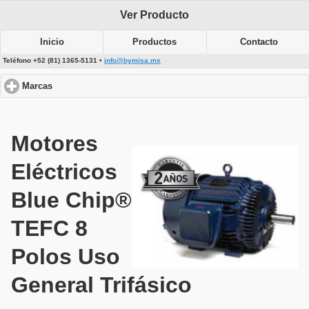
Ver Producto
Inicio
Productos
Contacto
Teléfono +52 (81) 1365-5131 •
info@bymisa.mx
Marcas
click to expand contents
Motores
Eléctricos
Blue Chip®
TEFC 8
Polos Uso
General Trifásico