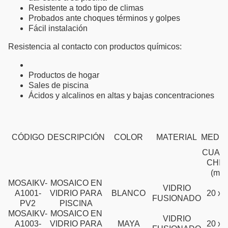
Resistente a todo tipo de climas
Probados ante choques términos y golpes
Fácil instalación
Resistencia al contacto con productos químicos:
Productos de hogar
Sales de piscina
Ácidos y alcalinos en altas y bajas concentraciones
CÓDIGO
DESCRIPCIÓN
COLOR
MATERIAL
MEDID
CUAD
CHIC
(mm
MOSAIKV-
MOSAICO EN
VIDRIO
A1001-
VIDRIO PARA
BLANCO
20 x 
FUSIONADO
PV2
PISCINA
MOSAIKV-
MOSAICO EN
VIDRIO
A1003-
VIDRIO PARA
MAYA
20 x 