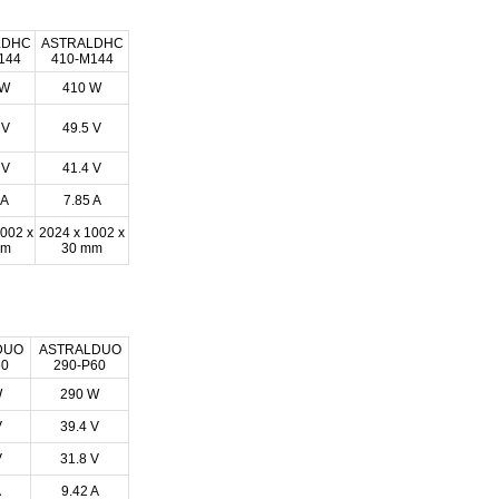
LDHC
ASTRALDHC
144
410-M144
 W
410 W
 V
49.5 V
 V
41.4 V
 A
7.85 A
002 x
2024 x 1002 x
mm
30 mm
DUO
ASTRALDUO
60
290-P60
W
290 W
V
39.4 V
V
31.8 V
A
9.42 A