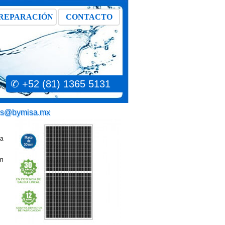
REPARACIÓN
CONTACTO
✆ +52 (81) 1365 5131
as@bymisa.mx
la
un