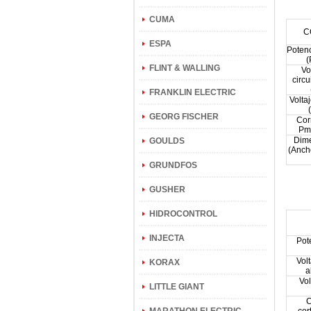
CUMA
C
ESPA
Poten
(
FLINT & WALLING
Vo
circu
FRANKLIN ELECTRIC
Volta
GEORG FISCHER
Cor
Pm
Dim
GOULDS
(Anch
GRUNDFOS
GUSHER
HIDROCONTROL
INJECTA
Pot
Volt
KORAX
a
Vo
LITTLE GIANT
C