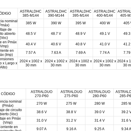
ASTRALDHC
ASTRALDHC
ASTRALDHC
ASTRALDHC
ASTRA
ÓDIGO
385-M144
390-M144
395-M144
400-M144
405-M
cia nominal
385 W
390 W
395 W
400 W
405
Pmáx)
ltaje de
ito abierto
48.5 V
48.7 V
48.9 V
49.1 V
49.3
(Voc)
je en Pmáx
40.4 V
40.6 V
40.8 V
41.0 V
41.2
(Vmp)
riente en
7.57 A
7.63 A
7.69 A
7.74 A
7.79
áx (Imp)
ensiones
2024 x 1002 x
2024 x 1002 x
2024 x 1002 x
2024 x 1002 x
2024 x 1
o x Largo x
30 mm
30 mm
30 mm
30 mm
30 
Alto)
ASTRALDUO
ASTRALDUO
ASTRALDUO
ASTRAL
CÓDIGO
270-P60
275-P60
280-P60
285-P
encia nominal
270 W
275 W
280 W
285 
(Pmáx)
aje de circuito
38.6 V
38.8 V
39.0 V
39.2 
bierto (Voc)
ltaje en Pmáx
31.0 V
31.2 V
31.4 V
31.6 
(Vmp)
orriente en
9.07 A
9.16 A
9.25 A
9.34 