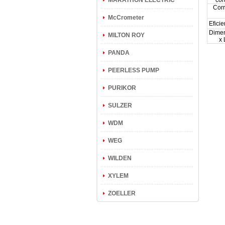
MARATHON ELECTRIC
cort
Corr
McCrometer
Efici
Dime
MILTON ROY
x 
PANDA
PEERLESS PUMP
PURIKOR
SULZER
WDM
WEG
WILDEN
XYLEM
ZOELLER