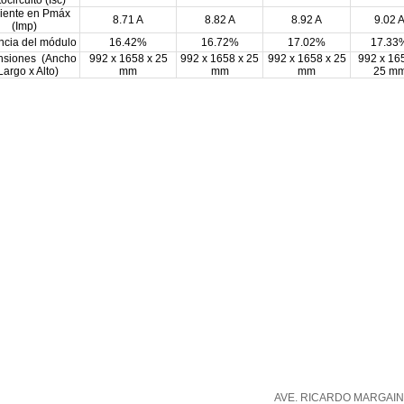
ocircuito (Isc)
iente en Pmáx
8.71 A
8.82 A
8.92 A
9.02 
(Imp)
encia del módulo
16.42%
16.72%
17.02%
17.33
nsiones (Ancho
992 x 1658 x 25
992 x 1658 x 25
992 x 1658 x 25
992 x 16
Largo x Alto)
mm
mm
mm
25 m
AVE. RICARDO MARGAIN 5