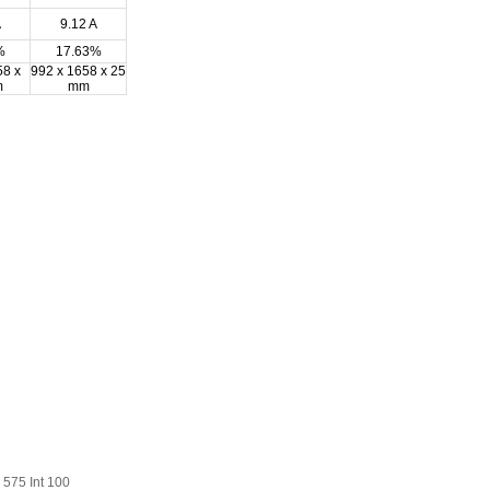
A
9.12 A
%
17.63%
58 x
992 x 1658 x 25
m
mm
75 Int 100