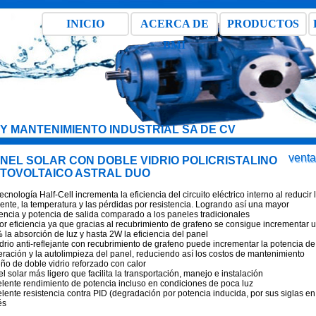
INICIO
ACERCA DE
PRODUCTOS
BMI
Y MANTENIMIENTO INDUSTRIAL SA DE CV
vent
NEL SOLAR CON DOBLE VIDRIO POLICRISTALINO
TOVOLTAICO ASTRAL DUO
ecnología Half-Cell incrementa la eficiencia del circuito eléctrico interno al reducir 
iente, la temperatura y las pérdidas por resistencia. Logrando así una mayor
iencia y potencia de salida comparado a los paneles tradicionales
r eficiencia ya que gracias al recubrimiento de grafeno se consigue incrementar 
 la absorción de luz y hasta 2W la eficiencia del panel
idrio anti-reflejante con recubrimiento de grafeno puede incrementar la potencia de
ración y la autolimpieza del panel, reduciendo así los costos de mantenimiento
ño de doble vidrio reforzado con calor
l solar más ligero que facilita la transportación, manejo e instalación
lente rendimiento de potencia incluso en condiciones de poca luz
lente resistencia contra PID (degradación por potencia inducida, por sus siglas en
és