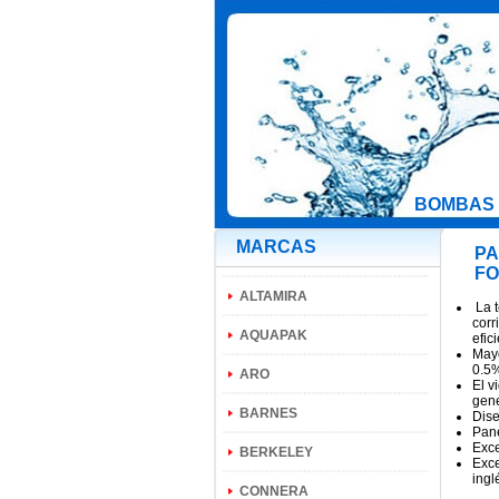
BOMBAS 
MARCAS
PA
FO
ALTAMIRA
La t
corr
AQUAPAK
efic
Mayo
0.5%
ARO
El v
gene
BARNES
Dise
Pane
Exce
BERKELEY
Exce
ingl
CONNERA