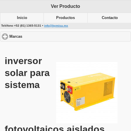
Ver Producto
Inicio
Productos
Contacto
Teléfono +52 (81) 1365-5131 •
info@bymisa.mx
Marcas
click to expand contents
inversor
solar para
sistema
fotovoltaicos aislados