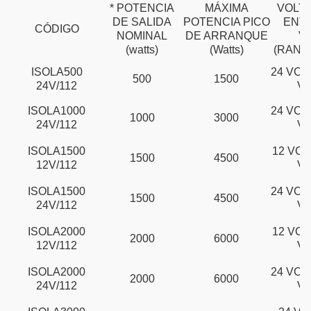
* POTENCIA
MÁXIMA
VOLTA
DE SALIDA
POTENCIA PICO
ENT
CÓDIGO
NOMINAL
DE ARRANQUE
V
(watts)
(Watts)
(RANG
ISOLA500
24 VCD 
500
1500
24V/112
VC
ISOLA1000
24 VCD 
1000
3000
24V/112
VC
ISOLA1500
12 VCD 
1500
4500
12V/112
VC
ISOLA1500
24 VCD 
1500
4500
24V/112
VC
ISOLA2000
12 VCD 
2000
6000
12V/112
VC
ISOLA2000
24 VCD 
2000
6000
24V/112
VC