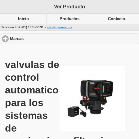
Ver Producto
Inicio
Productos
Contacto
Teléfono +52 (81) 1365-5131 •
info@bymisa.mx
Marcas
click to expand contents
valvulas de
control
automatico
para los
sistemas
de