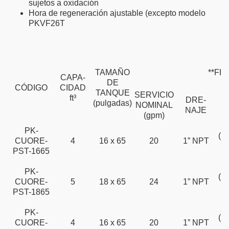
sujetos a oxidación
Hora de regeneración ajustable (excepto modelo
PKVF26T
TAMAÑO
**FL
CAPA-
DE
CÓDIGO
CIDAD
TANQUE
SERVICIO
ft³
DRE-
(pulgadas)
NOMINAL
NAJE
(gpm)
2
PK-
(Tu
CUORE-
4
16 x 65
20
1” NPT
PST-1665
3
2
PK-
(Tu
CUORE-
5
18 x 65
24
1” NPT
PST-1865
3
2
PK-
(Tu
CUORE-
4
16 x 65
20
1” NPT