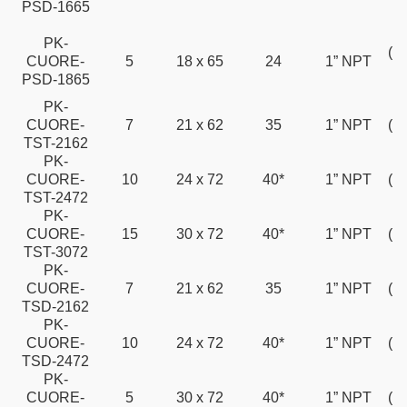
PSD-1665
3
2
PK-
(Tu
CUORE-
5
18 x 65
24
1” NPT
PSD-1865
3
PK-
CUORE-
7
21 x 62
35
1” NPT
(Tu
TST-2162
PK-
CUORE-
10
24 x 72
40*
1” NPT
(Tu
TST-2472
PK-
CUORE-
15
30 x 72
40*
1” NPT
(Tu
TST-3072
PK-
CUORE-
7
21 x 62
35
1” NPT
(Tu
TSD-2162
PK-
CUORE-
10
24 x 72
40*
1” NPT
(Tu
TSD-2472
PK-
CUORE-
5
30 x 72
40*
1” NPT
(Tu