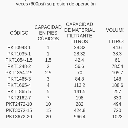
veces (600psi) su presión de operación
CAPACIDAD
CAPACIDAD
DE MATERIAL
VOLUME
CÓDIGO
EN PIES
FILTRANTE
CÚBICOS
LITROS
LITROS
PKT0948-1
1
28.32
44.6
PKT1035-1
1
28.32
38.3
PKT1054-1.5
1.5
42.4
61
PKT1248-2
2
56.6
78.54
PKT1354-2.5
2.5
70
105.7
PKT1465-3
3
84.8
148
PKT1665-4
4
113.2
188.6
PKT1865-5
5
141.5
257
PKT2162-7
7
198
330
PKT2472-10
10
282
494
PKT3072-15
15
424.8
720
PKT3672-20
20
566.4
1023