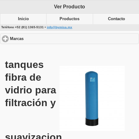
Ver Producto
Inicio
Productos
Contacto
Teléfono +52 (81) 1365-5131 •
info@bymisa.mx
Marcas
click to expand contents
tanques
fibra de
vidrio para
filtración y
suavizacion