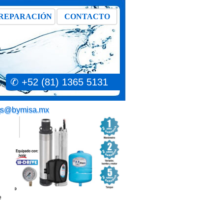
REPARACIÓN
CONTACTO
✆ +52 (81) 1365 5131
as@bymisa.mx
N
e