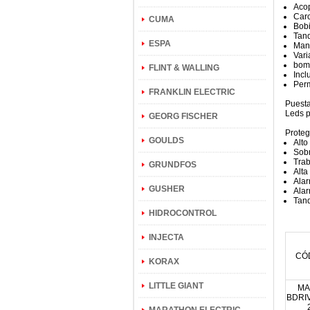
Aco
Carc
CUMA
Bobi
Tan
ESPA
Man
Vari
bom
FLINT & WALLING
Incl
Perm
FRANKLIN ELECTRIC
Puesta
Leds p
GEORG FISCHER
Proteg
GOULDS
Alto
Sobr
Trab
GRUNDFOS
Alta
Alar
GUSHER
Alar
Tanq
HIDROCONTROL
INJECTA
CÓ
KORAX
LITTLE GIANT
MA
BDRI