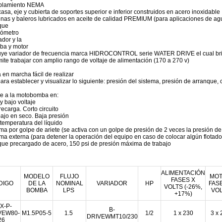
plamiento NEMA
asa, eje y cubierta de soportes superior e inferior construidos en acero inoxidable
nas y baleros lubricados en aceite de calidad PREMIUM (para aplicaciones de 
que
ómetro
ador y la
ba y motor
uye variador de frecuencia marca HIDROCONTROL serie WATER DRIVE el cual brin
ite trabajar con amplio rango de voltaje de alimentación (170 a 270 v)
 en marcha fácil de realizar
ara establecer y visualizar lo siguiente: presión del sistema, presión de arranque, 
e a la motobomba en:
 y bajo voltaje
ecarga. Corto circuito
ajo en seco. Baja presión
 temperatura del líquido
ma por golpe de ariete (se activa con un golpe de presión de 2 veces la presión de
ma externa (para detener la operación del equipo en caso de colocar algún flotado
ue precargado de acero, 150 psi de presión máxima de trabajo
ALIMENTACIÓN
MODELO
FLUJO
MO
FASES X
DIGO
DE LA
NOMINAL
VARIADOR
HP
FAS
VOLTS (-26%,
BOMBA
LPS
VO
+17%)
X-P-
B-
VEW80-
M1.5P05-5
1.5
1/2
1 x 230
3 x 
DRIVEWMT10/230
26