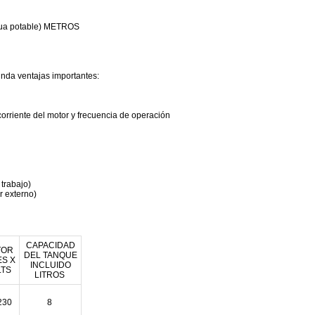
agua potable) METROS
da ventajas importantes:
corriente del motor y frecuencia de operación
 trabajo)
r externo)
CAPACIDAD
TOR
DEL TANQUE
ES X
INCLUIDO
LTS
LITROS
230
8