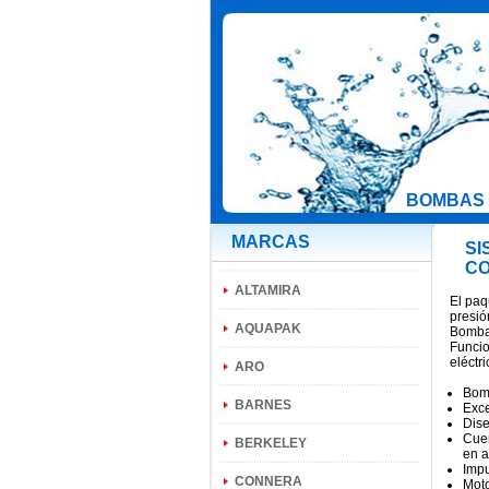
BOMBAS 
MARCAS
SI
CO
ALTAMIRA
El paq
presió
AQUAPAK
Bomba 
Funcio
eléctr
ARO
Bom
BARNES
Exce
Dise
Cuer
BERKELEY
en a
Impu
CONNERA
Mot