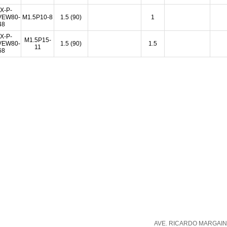
X-P-
VEW80-
M1.5P10-8
1.5 (90)
1
48
X-P-
M1.5P15-
VEW80-
1.5 (90)
1.5
11
68
AVE. RICARDO MARGAIN 5