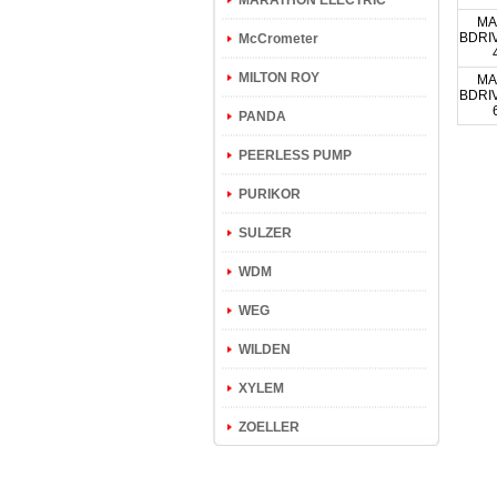
MARATHON ELECTRIC
MA
BDRI
McCrometer
MILTON ROY
MA
BDRI
PANDA
PEERLESS PUMP
PURIKOR
SULZER
WDM
WEG
WILDEN
XYLEM
ZOELLER