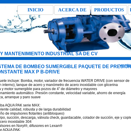
INICIO
ACERCA DE
PRODUCTOS
BMI
Y MANTENIMIENTO INDUSTRIAL SA DE CV
vent
STEMA DE BOMBEO SUMERGIBLE PAQUETE DE PRESIO
NSTANTE MAX P B-DRIVE
uete incluye: Bomba, motor, variador de frecuencia WATER DRIVE (con sensor de
n interno), tanque de acero y manómetro de acero inoxidable con glicerina
y motor sumergible para pozos de 4” de diámetro y mayores
namiento automático. Presión constante, velocidad variable, ahorro de energía
ica, arranque y paro suave
ba AQUA PAK serie MAX:
lente calidad, robusta y de larga durabilidad
ño de impulsores flotantes (antibloqueo)
po, succión, descarga, válvula check, guardacable, colador de succión, eje y copl
cero inoxidable 304
lsores en Noryl®, difusores en Lexan®
or AQUA PAK: