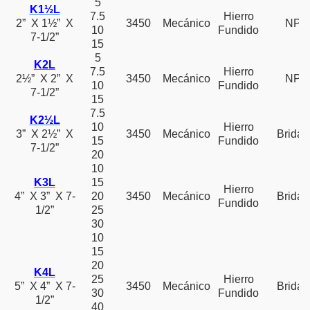
5
K1½L
7.5
Hierro
2” X 1½” X
3450
Mecánico
NPT
10
Fundido
7-1/2”
15
5
K2L
7.5
Hierro
2½” X 2” X
3450
Mecánico
NPT
10
Fundido
7-1/2”
15
7.5
K2½L
10
Hierro
3” X 2½” X
3450
Mecánico
Bridad
15
Fundido
7-1/2”
20
10
K3L
15
Hierro
4” X 3” X 7-
20
3450
Mecánico
Bridad
Fundido
1/2”
25
30
10
15
20
K4L
25
Hierro
5” X 4” X 7-
3450
Mecánico
Bridad
30
Fundido
1/2”
40