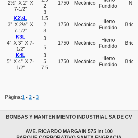
2½” X 2” X
1750
Mecánico
NP
2
Fundido
7-1/2”
3
K2½L
1.5
Hierro
3” X 2½” X
2
1750
Mecánico
Brida
Fundido
7-1/2”
3
K3L
3
Hierro
4” X 3” X 7-
1750
Mecánico
Brida
Fundido
5
1/2”
K4L
3
Hierro
5” X 4” X 7-
5
1750
Mecánico
Brida
Fundido
1/2”
7.5
Página:
1
•
2
•
3
BOMBAS Y MANTENIMIENTO INDUSTRIAL SA DE CV
AVE. RICARDO MARGAIN 575 Int 100
PARQUE CORPORATIVO SANTA ENGRACIA