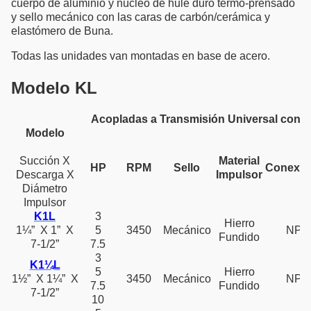
cuerpo de aluminio y núcleo de hule duro termo-prensado
y sello mecánico con las caras de carbón/cerámica y
elastómero de Buna.
Todas las unidades van montadas en base de acero.
Modelo KL
Acopladas a Transmisión Universal con Mo
Modelo
Succión X
Material
HP
RPM
Sello
Conexio
Descarga X
Impulsor
Diámetro
Impulsor
K1L
3
Hierro
1¼” X 1” X
5
3450
Mecánico
NPT
Fundido
7-1/2”
7.5
3
K1¼L
5
Hierro
1½” X 1¼” X
3450
Mecánico
NPT
7.5
Fundido
7-1/2”
10