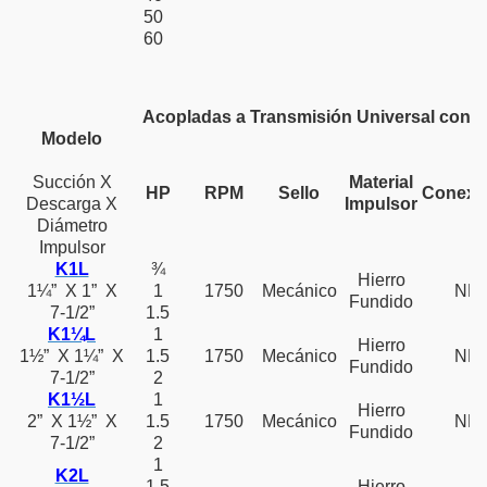
50
60
Acopladas a Transmisión Universal con Mo
Modelo
Succión X
Material
HP
RPM
Sello
Conexi
Descarga X
Impulsor
Diámetro
Impulsor
K1L
¾
Hierro
1¼” X 1” X
1
1750
Mecánico
NP
Fundido
7-1/2”
1.5
K1¼L
1
Hierro
1½” X 1¼” X
1.5
1750
Mecánico
NP
Fundido
7-1/2”
2
K1½L
1
Hierro
2” X 1½” X
1.5
1750
Mecánico
NP
Fundido
7-1/2”
2
1
K2L
1.5
Hierro