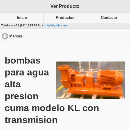
Ver Producto
Inicio
Productos
Contacto
Teléfono +52 (81) 1365-5131 •
info@bymisa.mx
Marcas
click to expand contents
bombas
para agua
alta
presion
cuma modelo KL con
transmision