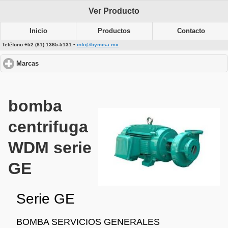
Ver Producto
Inicio
Productos
Contacto
Teléfono +52 (81) 1365-5131 •
info@bymisa.mx
Marcas
click to expand contents
bomba
centrifuga
WDM serie
GE
Serie GE
BOMBA SERVICIOS GENERALES